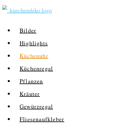
Zum
Inhalt
springen
Bilder
Highlights
Küchenuhr
Küchenregal
Pflanzen
Kräuter
Gewürzregal
Fliesenaufkleber