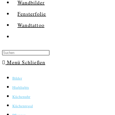
Wandbilder
Fensterfolie
Wandtattoo
Website-
Suche
umschalten
Menü
Schließen
Bilder
Highlights
Küchenuhr
Küchenregal