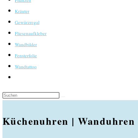
Pflanzen
Kräuter
Gewürzregal
Fliesenaufkleber
Wandbilder
Fensterfolie
Wandtattoo
Website-
Suche
umschalten
Küchenuhren | Wanduhren