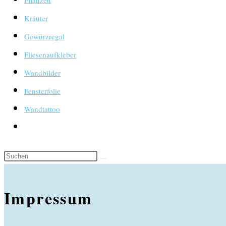
Pflanzen
Kräuter
Gewürzregal
Fliesenaufkleber
Wandbilder
Fensterfolie
Wandtattoo
Website-
Suche
umschalten
Impressum