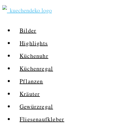
Zum
Inhalt
springen
Bilder
Highlights
Küchenuhr
Küchenregal
Pflanzen
Kräuter
Gewürzregal
Fliesenaufkleber