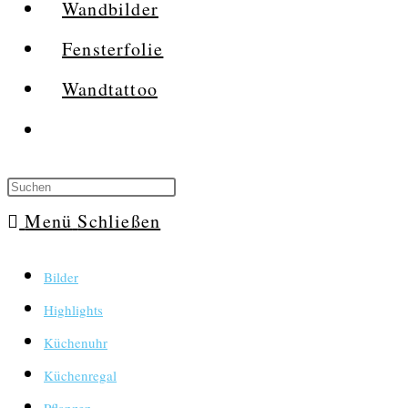
Wandbilder
Fensterfolie
Wandtattoo
Website-
Suche
umschalten
Menü
Schließen
Bilder
Highlights
Küchenuhr
Küchenregal